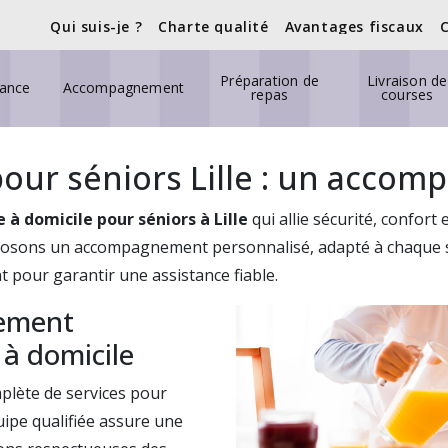
Qui suis-je ?
Charte qualité
Avantages fiscaux
Préparation de
Livraison de
tance
Accompagnement
repas
courses
pour séniors Lille : un acco
 à domicile pour séniors à Lille
qui allie sécurité, confort
osons un accompagnement personnalisé, adapté à chaque sit
 pour garantir une assistance fiable.
nement
 à domicile
lète de services pour
uipe qualifiée assure une